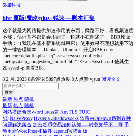
Skill科技
bbr 原版/魔改/plus+锐速----脚本汇集
这个就是为网路提供加速作用的东西，网路不好，看视频速度
不够，估计基本都是会用到了，也就不在阐述了。 BBR原版
手动：（我现在基本新系统就用它）使用效果不理想就用下边
的一键管理脚本。 Debian、Ubuntu： 开启BBR echo
"net.core.default_qdisc=fq" >> /etc/sysctl.conf echo
"net.ipv4.tcp_congestion_control=bbr" >> /etc/sysctl.conf 使其生
效 sysctl -p 查看BB…
8 2 月, 2023
0条评论
5897点热度
0人点赞
vjsun
阅读全文
搜索
最新
热点
随机
最新
热点
随机
网站搭建合集-word press篇
AnyTLS,TUIC
V5,NaiveProxy,Hysteria ,Shadowsocks
软路由Openwrt遇到各种
问题解决集合
加密货币交易法则认知-----转载知乎不二哥
手
动更新WordPress和插件
aapanel宝塔面板