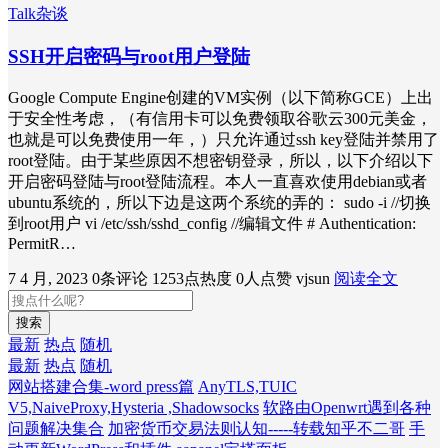
Talk杂谈
SSH开启密码与root用户登陆
Google Compute Engine创建的VM实例（以下简称GCE）上出
于安全性考虑，（有信用卡可以免费领取谷歌云300元美金，
也就是可以免费使用一年，）只允许通过ssh key登陆并禁用了
root登陆。由于某些原因不想密钥登录，所以，以下介绍以下
开启密码登陆与root登陆流程。本人一直喜欢使用debian或者
ubuntu系统的，所以下边是这两个系统的弄的： sudo -i //切换
到root用户 vi /etc/ssh/sshd_config //编辑文件 # Authentication:
PermitR…
7 4 月, 2023
0条评论
1253点热度
0人点赞
vjsun
阅读全文
搜索
最新
热点
随机
最新
热点
随机
网站搭建合集-word press篇
AnyTLS,TUIC
V5,NaiveProxy,Hysteria ,Shadowsocks
软路由Openwrt遇到各种
问题解决集合
加密货币交易法则认知-----转载知乎不二哥
手