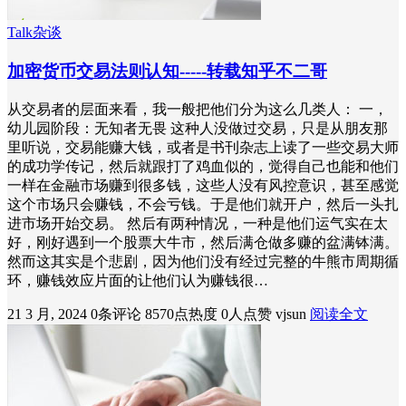
Talk杂谈
加密货币交易法则认知-----转载知乎不二哥
从交易者的层面来看，我一般把他们分为这么几类人： 一，
幼儿园阶段：无知者无畏 这种人没做过交易，只是从朋友那
里听说，交易能赚大钱，或者是书刊杂志上读了一些交易大师
的成功学传记，然后就跟打了鸡血似的，觉得自己也能和他们
一样在金融市场赚到很多钱，这些人没有风控意识，甚至感觉
这个市场只会赚钱，不会亏钱。于是他们就开户，然后一头扎
进市场开始交易。 然后有两种情况，一种是他们运气实在太
好，刚好遇到一个股票大牛市，然后满仓做多赚的盆满钵满。
然而这其实是个悲剧，因为他们没有经过完整的牛熊市周期循
环，赚钱效应片面的让他们认为赚钱很…
21 3 月, 2024
0条评论
8570点热度
0人点赞
vjsun
阅读全文