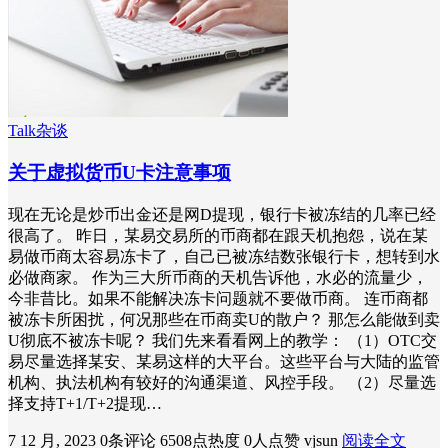
Talk杂谈
关于虚拟货币U卡注意事项
现在无论是炒币出金还是网D提现，银行卡被冻结的几率已经
很高了。 昨日，某易交易所的币商都在跟天机抱怨，说在某
易做币商太容易冻卡了，自己已被冻结数张银行卡，想转到水
必做商家。 作为三大所币商的天机告诉他，水必的流量少，
今非昔比。如果不能解决冻卡问题就不要做币商。 连币商都
被冻卡所困扰，何况那些在币商卖U的散户？ 那怎么能做到卖
U彻底不被冻卡呢？ 我们先来看看网上的教学： （1）OTC交
易尽量选择某安、某易这样的大平台。这些平台与大陆的监管
机构、执法机构有较好的沟通渠道、风控手段。 （2）尽量选
择支持T+1/T+2提现…
7 12 月, 2023
0条评论
6508点热度
0人点赞
vjsun
阅读全文