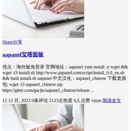
Share分享
aapanel宝塔面板
优点：海外版免登录 官网地址：aapanel yum install -y wget &&
wget -O install.sh http://www.aapanel.com/script/install_6.0_en.sh
&& bash install.sh aapanel 中文汉化：aapanel_chinese 下载资源
包: wget -O aapanel_chinese.zip
https://gitee.com/gacjie/aapanel_chinese/release…
12 12 月, 2023
0条评论
2123点热度
0人点赞
vjsun
阅读全文