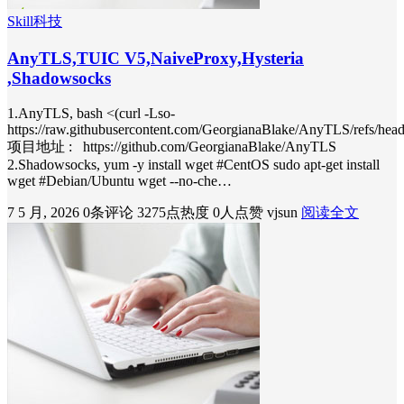
Skill科技
AnyTLS,TUIC V5,NaiveProxy,Hysteria
,Shadowsocks
1.AnyTLS, bash <(curl -Lso-
https://raw.githubusercontent.com/GeorgianaBlake/AnyTLS/refs/heads
项目地址 : https://github.com/GeorgianaBlake/AnyTLS
2.Shadowsocks, yum -y install wget #CentOS sudo apt-get install
wget #Debian/Ubuntu wget --no-che…
7 5 月, 2026
0条评论
3275点热度
0人点赞
vjsun
阅读全文